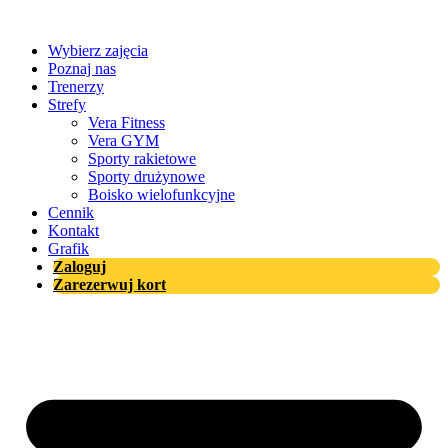
Przejdź
do
Wybierz zajęcia
treści
Poznaj nas
Trenerzy
Strefy
Vera Fitness
Vera GYM
Sporty rakietowe
Sporty drużynowe
Boisko wielofunkcyjne
Cennik
Kontakt
Grafik
Zaloguj
Zarezerwuj kort