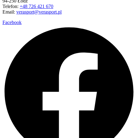
94-250 Łódź
Telefon:
+48 726 421 670
Email:
verasport@verasport.pl
Facebook