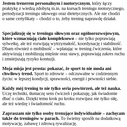
Jestem trenerem personalnym i motorycznym
, który łączy
praktykę z wiedzą zdobytą m.in. na kursach treningu motorycznego,
periodyzacji treningu siłowego oraz dietetycznych. Ale nie chodzi
o same certyfikaty – chodzi o to, żeby trening naprawdę działał.
Specjalizuję się w treningu siłowym oraz ogólnorozwojowym,
które wzmacniają ciało kompleksowo
– nie tylko poprawiają
sylwetkę, ale też rozwijają wytrzymałość, koordynację i stabilność.
Dbam również o mobilność – wplatając w trening ćwiczenia, które
aktywizują i mobilizują mięśnie oraz stawy, poprawiają zakres ruchu
i zmniejszają ryzyko kontuzji.
Moja misja jest prosta: pokazać, że sport to nie moda ani
chwilowy trend.
Sport to zdrowie – odczuwalne w codziennym
życiu: w lepszej kondycji, sprawności, energii i pewności siebie.
Każdy mój trening to nie tylko seria powtórzeń, ale też nauka.
Uczę techniki, tłumaczę sens ćwiczeń i pokazuję, jak świadomie
dbać o ciało. Dzięki temu krok po kroku rozwijasz nie tylko siłę,
ale też wiedzę i świadomość ruchu.
Zapraszam nie tylko osoby trenujące indywidualnie – zachęcam
także do treningów w parach.
To świetny sposób na dodatkową
motywację, zabawę i zdrową rywalizację.