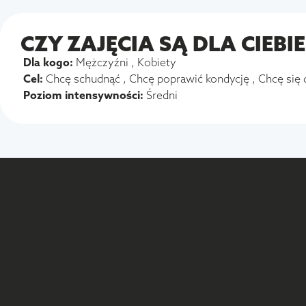
CZY ZAJĘCIA SĄ DLA CIEBIE
Dla kogo:
Mężczyźni , Kobiety
Cel:
Chcę schudnąć , Chcę poprawić kondycję , Chcę się
Poziom intensywności:
Średni