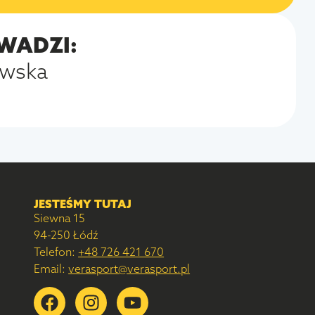
WADZI:
owska
JESTEŚMY TUTAJ
Siewna 15
94-250 Łódź
Telefon:
+48 726 421 670
Email:
verasport@verasport.pl