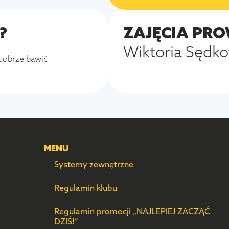
?
ZAJĘCIA PRO
Wiktoria Sędk
 dobrze bawić
MENU
Systemy zewnętrzne
Regulamin klubu
Regulamin promocji „NAJLEPIEJ ZACZĄĆ
DZIŚ!”