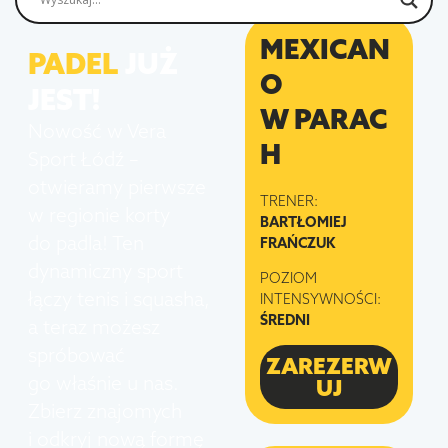
MEXICAN
PADEL
JUŻ
O
JEST!
W PARAC
Nowość w Vera
H
Sport Łódź –
otwieramy pierwsze
TRENER:
w regionie korty
BARTŁOMIEJ
do padla! Ten
FRAŃCZUK
dynamiczny sport
POZIOM
łączy tenis i squasha,
INTENSYWNOŚCI:
ŚREDNI
a teraz możesz
spróbować
ZAREZERW
go właśnie u nas.
UJ
Zbierz znajomych
i odkryj nową formę