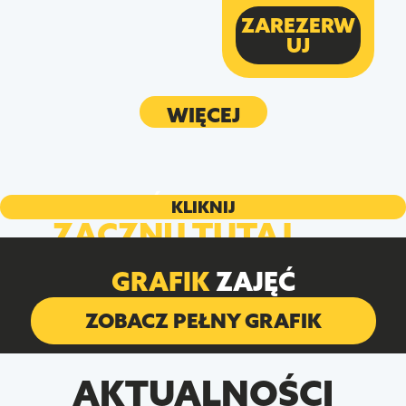
ZAREZERW
UJ
WIĘCEJ
JESTEŚ NOWY?
KLIKNIJ
ZACZNIJ TUTAJ
GRAFIK
ZAJĘĆ
ZOBACZ PEŁNY GRAFIK
AKTUALNOŚCI