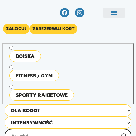
ZALOGUJ
ZAREZERWUJ KORT
WYBIERZ ZAJĘCIA
ZAREZERWUJ KORT
BOISKA
FITNESS / GYM
SPORTY RAKIETOWE