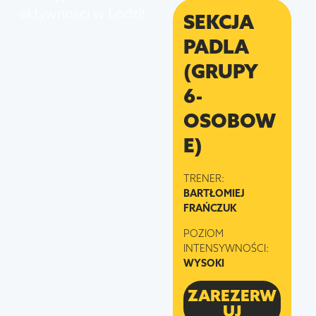
aktywności w Łodzi!
SEKCJA
PADLA
(GRUPY
6-
OSOBOW
E)
TRENER:
BARTŁOMIEJ
FRAŃCZUK
POZIOM
INTENSYWNOŚCI:
WYSOKI
ZAREZERW
UJ